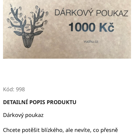
E
T
E
N
A
J
Í
T
?
Kód:
998
DETAILNÍ POPIS PRODUKTU
Dárkový poukaz
HLEDAT
Chcete potěšit blízkého, ale nevíte, co přesně