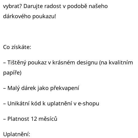
vybrat? Darujte radost v podobě našeho
D
dárkového poukazu!
O
P
O
R
Co získáte:
U
Č
– Tištěný poukaz v krásném designu (na kvalitním
U
papíře)
J
E
– Malý dárek jako překvapení
M
E
– Unikátní kód k uplatnění v e-shopu
– Platnost 12 měsíců
TRIČKO
LÁSKA/RŮŽOVÉ,MINT
Uplatnění: