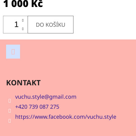
1 000 Kč
DO KOŠÍKU
Z
Á
P
Facebook
A
KONTAKT
T
Í
vuchu.style
@
gmail.com
+420 739 087 275
https://www.facebook.com/vuchu.style