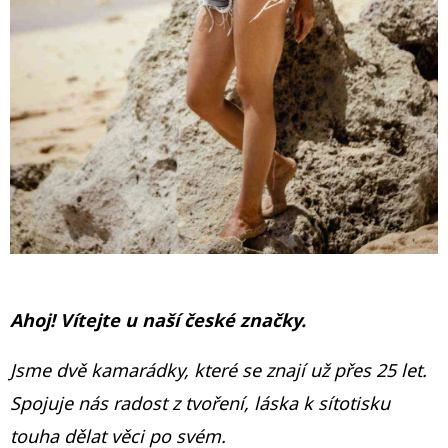
E
T
E
N
A
J
Í
T
?
Ahoj! Vítejte u naší české značky.
Jsme dvě kamarádky, které se znají už přes 25 let.
HLEDAT
Spojuje nás radost z tvoření, láska k sítotisku
touha dělat věci po svém.