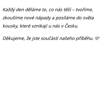
Každý den děláme to, co nás těší – tvoříme,
D
O
zkoušíme nové nápady a posíláme do světa
P
kousky, které vznikají u nás v Česku.
O
R
Děkujeme, že jste součástí našeho příběhu. 🩷
U
Č
U
J
E
M
E
VIVI