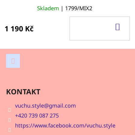
Skladem
| 1799/MIX2
DO
1 190 Kč
KOŠ
Z
Á
P
Facebook
A
KONTAKT
T
Í
vuchu.style
@
gmail.com
+420 739 087 275
https://www.facebook.com/vuchu.style