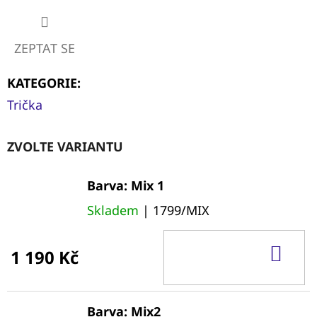
ZEPTAT SE
KATEGORIE
:
Trička
ZVOLTE VARIANTU
Barva: Mix 1
Skladem
| 1799/MIX
DO
1 190 Kč
KOŠ
Barva: Mix2