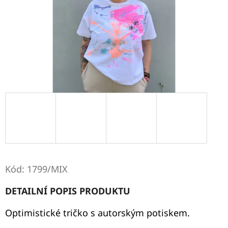
E
T
E
N
A
J
Í
T
?
Kód:
1799/MIX
DETAILNÍ POPIS PRODUKTU
HLEDAT
Optimistické tričko s autorským potiskem.