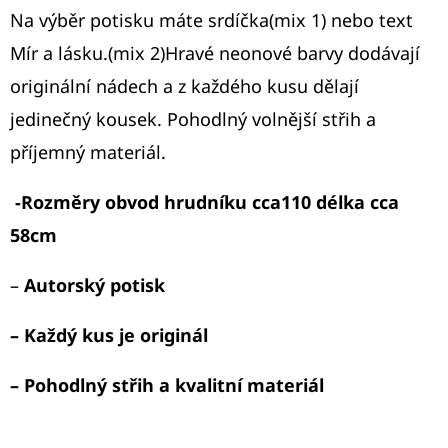
Na výběr potisku máte srdíčka(mix 1) nebo text
D
Mír a lásku.(mix 2)Hravé neonové barvy dodávají
O
originální nádech a z každého kusu dělají
P
jedinečný kousek. Pohodlný volnější střih a
O
R
příjemný materiál.
U
Č
-Rozměry obvod hrudníku cca110 délka cca
U
58cm
J
E
–
Autorský potisk
M
E
– Každý kus je originál
– Pohodlný střih a kvalitní materiál
KRIS
BATIK
RŮŽ