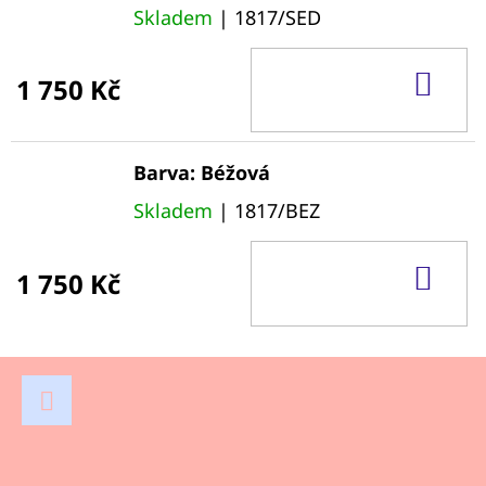
Skladem
| 1817/SED
DO
1 750 Kč
KOŠ
Barva: Béžová
Skladem
| 1817/BEZ
DO
1 750 Kč
KOŠ
Z
Á
P
Facebook
A