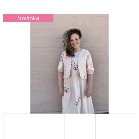
E
T
Novinka
E
N
A
J
Í
T
?
HLEDAT