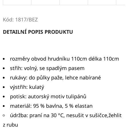
D
O
Kód:
1817/BEZ
P
DETAILNÍ POPIS PRODUKTU
O
R
U
Č
rozměry obvod hrudníku 110cm délka 110cm
U
střih: volný, se spadlým pasem
J
rukávy: do půlky paže, lehce nabírané
E
M
výstřih: kulatý
E
potisk: autorský motiv tulipánů
materiál: 95 % bavlna, 5 % elastan
údržba: praní na 30 °C, nesušit v sušičce,žehlit
TRIČKO
LÁSKA/RŮŽOVÉ,MINT
z rubu