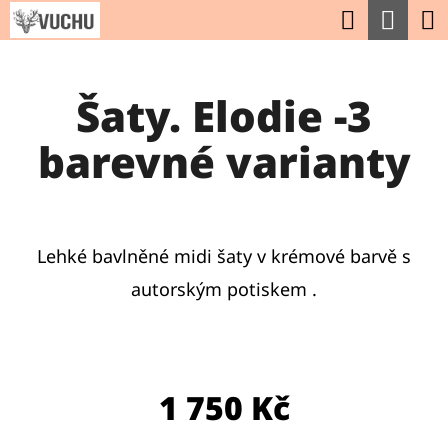
K
Hledat
Nák
Přejít
O
na
Zpět
Zpět
koší
Š
obsah
Šaty. Elodie -3
Í
C
K
barevné varianty
O
P
O
T
Lehké bavlněné midi šaty v krémové barvě s
Ř
autorským potiskem .
E
B
U
1 750 Kč
J